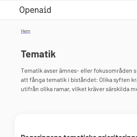
Hoppa till huvudinnehåll
Hem
Tematik
Tematik avser ämnes- eller fokusområden som 
att fånga tematik i biståndet: Olika syften 
utifrån olika ramar, vilket kräver särskilda 