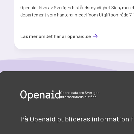
Openaid drivs av Sveriges biståndsmyndighet Sida, men de
departement som hanterar medel inom Utgiftsområde 7 i
Läs mer om
Det här är openaid.se
Item
1
of
3
Öppna data om Sveriges
internationella bistånd
På Openaid publiceras information 