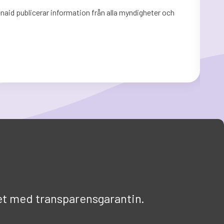
aid publicerar information från alla myndigheter och
Sida
mynd
Läs
et med transparensgarantin.