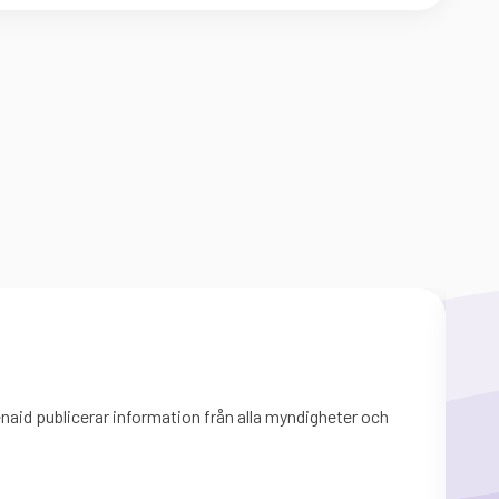
Så
aid publicerar information från alla myndigheter och
Sida
mynd