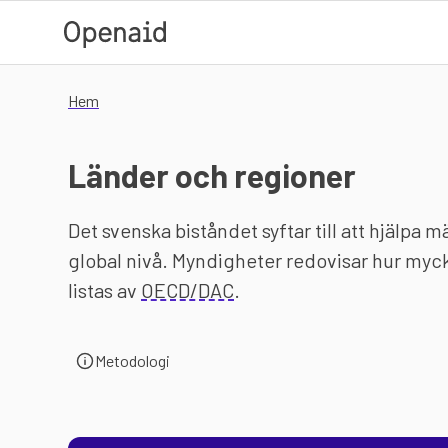
Hoppa till huvudinnehåll
Hem
Länder och regioner
Det svenska biståndet syftar till att hjälpa 
global nivå. Myndigheter redovisar hur myc
listas av
OECD/DAC
.
Metodologi