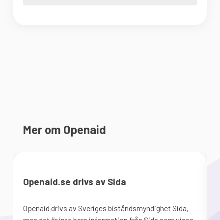
Mer om Openaid
Openaid.se drivs av Sida
Openaid drivs av Sveriges biståndsmyndighet Sida,
S
men det är inte bara information från Sida som visas