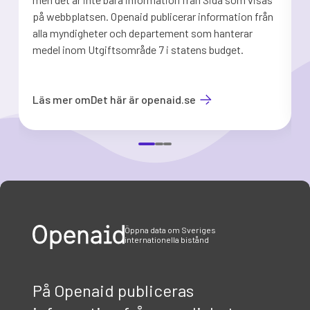
på webbplatsen. Openaid publicerar information från
b
alla myndigheter och departement som hanterar
medel inom Utgiftsområde 7 i statens budget.
d
Läs mer om
Det här är openaid.se
Item
1
of
3
Öppna data om Sveriges
internationella bistånd
På Openaid publiceras