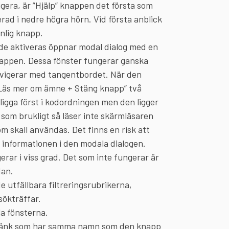
era, är ”Hjälp” knappen det första som
rad i nedre högra hörn. Vid första anblick
nlig knapp.
 de aktiveras öppnar modal dialog med en
 knappen. Dessa fönster fungerar ganska
avigerar med tangentbordet. När den
”Läs mer om ämne + Stäng knapp” två
ligga först i kodordningen men den ligger
s som brukligt så läser inte skärmläsaren
m skall användas. Det finns en risk att
informationen i den modala dialogen.
rar i viss grad. Det som inte fungerar är
dan.
e utfällbara filtreringsrubrikerna,
sökträffar.
la fönsterna.
a länk som har samma namn som den knapp