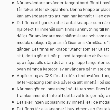
När användare använder tangentbord för att navig
får fokus efter skipplänken. Denna knapp är place
kan användaren tro att man har kommit till en osy
Det finns ett ganska stort antal knappar som när
hjälptext till innehåll som finns i anknytning till
dåligt för användare med skärmläsare och som n
modala dialogen öppnas så läser en skärmläsare 
gånger. Det finns en knapp ”Stäng” som ser ut att 
sist, detta gör att när pil ned tangenten aktivera
upp något alls utan det är nu pil upp tangenten so
ovan nämnda kategori av användare går miste om 
Applicering av CSS för att utöka textavstånd funge
letter-spacing som ska påverka allt innehåll på si
När man gör en inmatning i sökfälten som finns i d
framkommer det inte att detta val inte ger några 
Det sker ingen uppläsning av innehållet i de moda
Det finns för alla knappar i huvudmeny en först