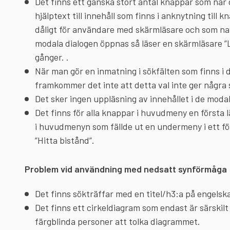
Det finns ett ganska stort antal knappar som när
hjälptext till innehåll som finns i anknytning till
dåligt för användare med skärmläsare och som n
modala dialogen öppnas så läser en skärmläsare 
gånger. .
När man gör en inmatning i sökfälten som finns i d
framkommer det inte att detta val inte ger några 
Det sker ingen uppläsning av innehållet i de moda
Det finns för alla knappar i huvudmeny en först
i huvudmenyn som fällde ut en undermeny i ett f
”Hitta bistånd”.
Problem vid användning med nedsatt synförmåga
Det finns sökträffar med en titel/h3:a på engelsk
Det finns ett cirkeldiagram som endast är särskilt 
färgblinda personer att tolka diagrammet.