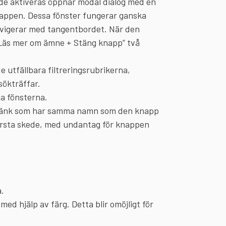
 de aktiveras öppnar modal dialog med en
 knappen. Dessa fönster fungerar ganska
avigerar med tangentbordet. När den
”Läs mer om ämne + Stäng knapp” två
e utfällbara filtreringsrubrikerna,
sökträffar.
la fönsterna.
a länk som har samma namn som den knapp
örsta skede, med undantag för knappen
a.
med hjälp av färg. Detta blir omöjligt för