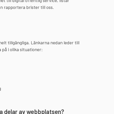
 till digital offentlig service, listar
 rapportera brister till oss.
lt tillgängliga. Länkarna nedan leder till
på i olika situationer:
g
da delar av webbplatsen?